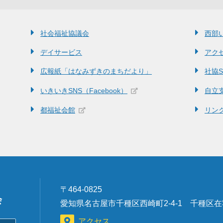
社会福祉協議会
西部
デイサービス
アク
広報紙「はなみずきのまちだより」
社協SN
いきいきSNS（Facebook）
自立
都福祉会館
リン
〒464-0825
会
愛知県名古屋市千種区西崎町2-4-1 千種区
アクセス