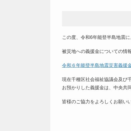
高齢者はつらつ長寿推
います
進事業
高齢者のみな
ふれあい・いきいきサ
ロン
いつまでも元
ます
共同募金
この度、令和6年能登半島地震
外出したい
自立支援協議会
被災地への義援金についての情
その他(お知ら
令和６年能登半島地震災害義援
現在千種区社会福祉協議会及び
お預かりした義援金は、中央共
皆様のご協力をよろしくお願い