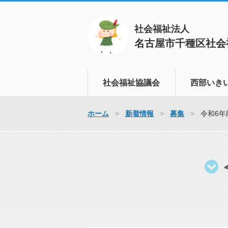
社会福祉法人
名古屋市千種区社会
社会福祉協議会
西部いき
ボランティアセンター
いきいき支援
ホーム
新着情報
募集
令和6
地域福祉活動計画
さまざまな問
ます
地域支えあい事業
家族のかた・
ふれあい給食サービス
認知症の方が
地域福祉推進協議会
づくりを進め
生活福祉資金
認知症の早期
た支援を行い
福祉教育
孤立しがちな