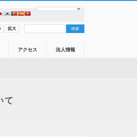
拡大
準
アクセス
法人情報
寄付
社会福祉協議会
とは
賛助会員
いて
情報公開