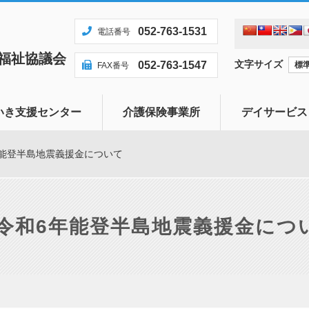
052-763-1531
電話番号
福祉協議会
文字サイズ
052-763-1547
標
FAX番号
いき支援センター
介護保険事業所
デイサービス
センターとは
居宅介護支援事業
年能登半島地震義援金について
題について相談に応じ
訪問介護事業
地域のかたへ
令和6年能登半島地震義援金につ
安心して暮らせる地域
ます
発見・早期対応へ向け
ます
方への見守り支援を行