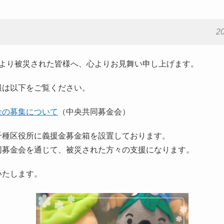
さまの権利を守ります
2
気に！介護予防を進め
により被災された皆様へ、心よりお見舞い申し上げます。
報は以下をご覧ください。
せなど)
金の募集について
（中央共同募金会）
千種区役所に義援金募金箱を設置しております。
同募金会を通じて、被災された方々の支援になります。
いたします。