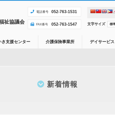
052-763-1531
電話番号
福祉協議会
文字サイズ
052-763-1547
標
FAX番号
いき支援センター
介護保険事業所
デイサービス
センターとは
居宅介護支援事業
題について相談に応じ
訪問介護事業
地域のかたへ
新着情報
安心して暮らせる地域
ます
発見・早期対応へ向け
ます
方への見守り支援を行