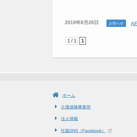
高齢者はつらつ長寿推
います
進事業
高齢者のみな
ふれあい・いきいきサ
2019年8月26日
お知らせ
A
ロン
いつまでも元
ます
共同募金
1 / 1
1
外出したい
自立支援協議会
その他(お知ら
ホーム
介護保険事業所
法人情報
社協SNS（Facebook）