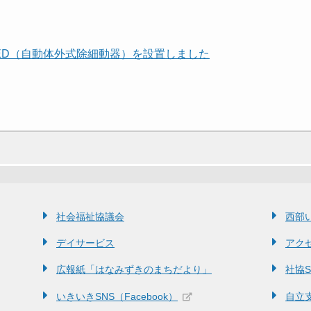
さまの権利を守ります
ED（自動体外式除細動器）を設置しました
気に！介護予防を進め
せなど)
社会福祉協議会
西部
デイサービス
アク
広報紙「はなみずきのまちだより」
社協SN
いきいきSNS（Facebook）
自立