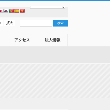
拡大
準
アクセス
法人情報
寄付
社会福祉協議会
とは
賛助会員
情報公開