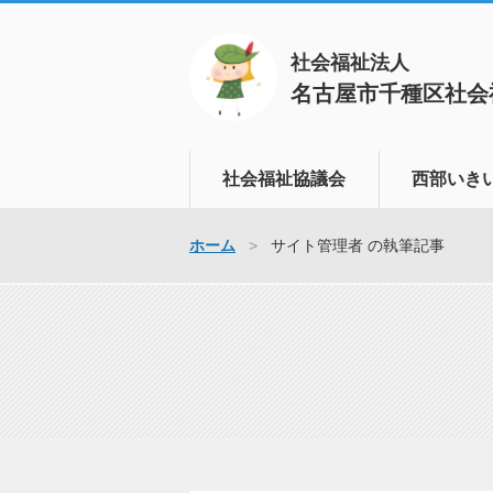
社会福祉法人
名古屋市千種区社会
社会福祉協議会
西部いき
ボランティアセンター
いきいき支援
ホーム
サイト管理者 の執筆記事
地域福祉活動計画
さまざまな問
ます
地域支えあい事業
家族のかた・
ふれあい給食サービス
認知症の方が
地域福祉推進協議会
づくりを進め
生活福祉資金
認知症の早期
た支援を行い
福祉教育
孤立しがちな