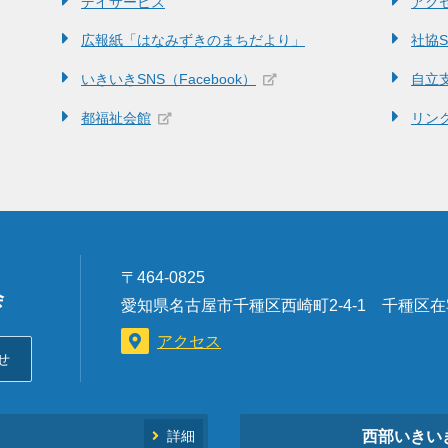
デイサービス
アク
広報紙「はなみずきのまちだより」
社協SN
いきいきSNS（Facebook）
自立
都福祉会館
リン
〒464-0825
会
愛知県名古屋市千種区西崎町2-4-1 千種区
アクセス
せ
西部いきい
詳細