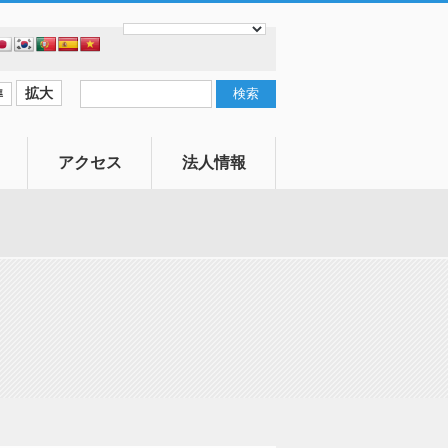
拡大
準
アクセス
法人情報
寄付
社会福祉協議会
とは
賛助会員
情報公開