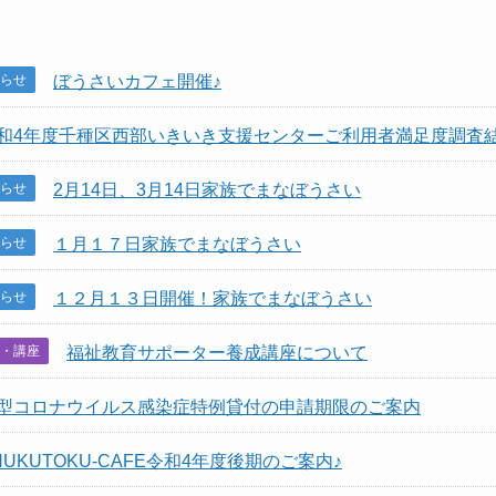
さまの権利を守ります
らせ
ぼうさいカフェ開催♪
気に！介護予防を進め
和4年度千種区西部いきいき支援センターご利用者満足度調査
らせ
2月14日、3月14日家族でまなぼうさい
せなど)
らせ
１月１７日家族でまなぼうさい
らせ
１２月１３日開催！家族でまなぼうさい
・講座
福祉教育サポーター養成講座について
型コロナウイルス感染症特例貸付の申請期限のご案内
HUKUTOKU-CAFE令和4年度後期のご案内♪