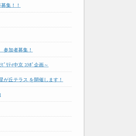
等募集！！
 参加者募集！
ﾘﾃｨ中京 ｺﾗﾎﾞ企画～
 星が丘テラス を開催します！
内