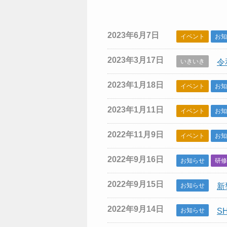
高齢者はつらつ長寿推
います
進事業
高齢者のみな
ふれあい・いきいきサ
2023年6月7日
イベント
お知
ロン
いつまでも元
ます
2023年3月17日
いきいき
令
共同募金
外出したい
自立支援協議会
2023年1月18日
イベント
お知
その他(お知ら
2023年1月11日
イベント
お知
2022年11月9日
イベント
お知
2022年9月16日
お知らせ
研修
2022年9月15日
お知らせ
新
2022年9月14日
お知らせ
S