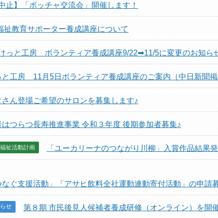
中止】「ボッチャ交流会」開催します！
福祉教育サポーター養成講座について
けっと工房 ボランティア養成講座9/22➡11/5に変更のお知ら
っと工房 11月5日ボランティア養成講座のご案内（中日新聞
タさん登場ご希望のサロンを募集します♪
者はつらつ長寿推進事業 令和３年度 後期参加者募集♪
福祉活動計画
「ユーカリーナのつながり川柳」入賞作品結果発
つなぐ支援活動」「アサヒ飲料全社運動連動寄付活動」の申請
らせ
第８期 市民後見人候補者養成研修（オンライン）を開