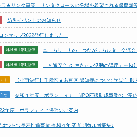
キラ★サンタ事業 サンタクロースの登場を希望される保育園
防災イベントのお知らせ
ロンマップ2022発行しました！
地域福祉活動計画
ユーカリーナの「つながりカルタ」交流会
地域福祉活動計画
「交通安全 ＆ 生きがい活動の講座」～ﾄﾖﾀﾓﾋﾞ
ント
【小雨決行】千種区★名東区 認知症について学ぼう IN
らせ
令和４年度 ボランティア・NPO応援助成事業のご案
022年度 ボランティア保険のご案内
者はつらつ長寿推進事業 令和４年度 前期参加者募集♪