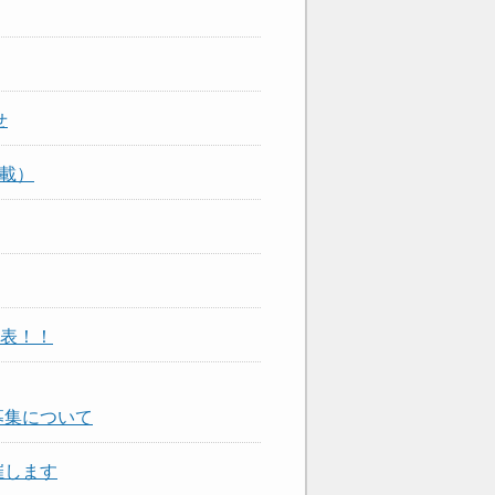
せ
掲載）
表！！
募集について
催します