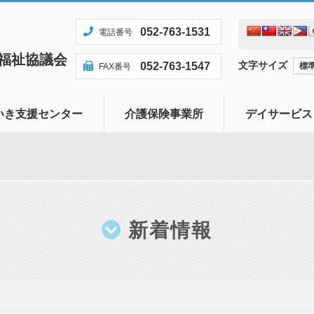
052-763-1531
電話番号
福祉協議会
文字サイズ
052-763-1547
標
FAX番号
いき支援センター
介護保険事業所
デイサービス
センターとは
居宅介護支援事業
題について相談に応じ
訪問介護事業
地域のかたへ
新着情報
安心して暮らせる地域
ます
発見・早期対応へ向け
ます
方への見守り支援を行