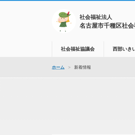
社会福祉法人
名古屋市千種区社会
社会福祉協議会
西部いき
ボランティアセンター
いきいき支援
ホーム
新着情報
地域福祉活動計画
さまざまな問
ます
地域支えあい事業
家族のかた・
ふれあい給食サービス
認知症の方が
地域福祉推進協議会
づくりを進め
生活福祉資金
認知症の早期
た支援を行い
福祉教育
孤立しがちな