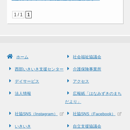
1 / 1
1
ホーム
社会福祉協議会
西部いきいき支援センター
介護保険事業所
デイサービス
アクセス
法人情報
広報紙「はなみずきのまち
だより」
社協SNS（Instagram）
社協SNS（Facebook）
いきいき
自立支援協議会